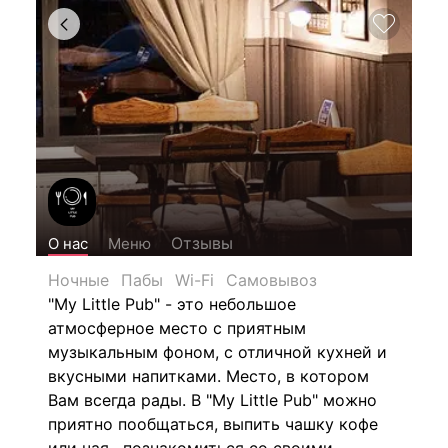
Отзывы
О нас
Меню
Ночные
Пабы
Wi-Fi
Самовывоз
"My Little Pub" - это небольшое
атмосферное место с приятным
музыкальным фоном, с отличной кухней и
вкусными напитками. Место, в котором
Вам всегда рады. В "My Little Pub" можно
приятно пообщаться, выпить чашку кофе