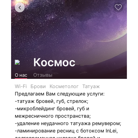
Космос
Отзывы
О нас
Wi-Fi
Брови
Косметолог
Татуаж
Предлагаем Вам следующие услуги:
-татуаж бровей, губ, стрелок;
-микроблейдинг бровей, губ и
межресничного пространства;
-удаление неудачного татуажа ремувером;
-ламинирование ресниц с ботоксом InLei,