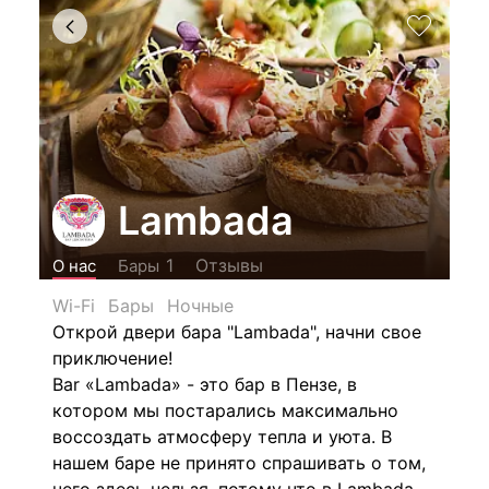
Lambada
Отзывы
1
О нас
Бары
Wi-Fi
Бары
Ночные
Открой двери бара "Lambada", начни свое
приключение!
Bar «Lambada» - это бар в Пензе, в
котором мы постарались максимально
воссоздать атмосферу тепла и уюта. В
нашем баре не принято спрашивать о том,