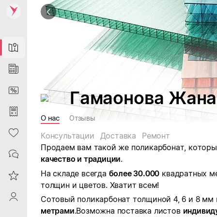
Map
News
DiscountCard
Гамаонова Жана
Purchases
О нас
Отзывы
Heart
Консультации
Доставка
Ремонт
Продаем вам такой же поликарбонат, которы
Contacts
качество и традиции
.
На складе всегда
более 30.000
квадратных ме
Reviews
толщин и цветов. Хватит всем!
ProfileSaby
Сотовый поликарбонат толщиной 4, 6 и 8 м
метрами
.Возможна поставка листов
индивид