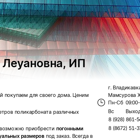
 Леуановна, ИП
г. Владикавка
й покупаем для своего дома. Ценим
Мамсурова Х
Пн-Сб
09:00
Вс
Выхо
тров поликарбоната различных
8 (928) 861-5
8 (8672) 51-3
м возможно приобрести
погонными
уальных размеров
под заказ. Всегда в