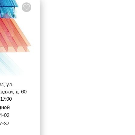
з, ул.
аджи, д. 60
-17:00
дной
4-02
7-37