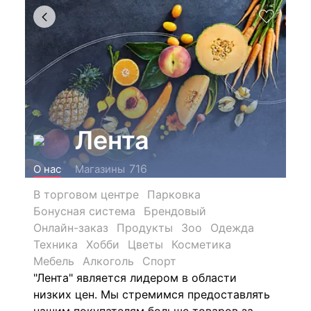
Лента
716
О нас
Магазины
В торговом центре
Парковка
Бонусная система
Брендовый
Онлайн-заказ
Продукты
Зоо
Одежда
Техника
Хобби
Цветы
Косметика
Мебель
Алкоголь
Спорт
"Лента" является лидером в области
низких цен. Мы стремимся предоставлять