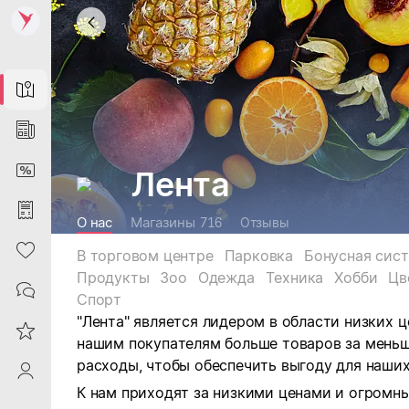
Map
News
DiscountCard
Лента
Purchases
О нас
Магазины
716
Отзывы
Heart
В торговом центре
Парковка
Бонусная сис
Продукты
Зоо
Одежда
Техника
Хобби
Цв
Contacts
Спорт
"Лента" является лидером в области низких 
Reviews
нашим покупателям больше товаров за мень
расходы, чтобы обеспечить выгоду для наших
ProfileSaby
К нам приходят за низкими ценами и огром