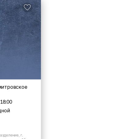
Дмитровское
-18:00
дной
азделение, г.