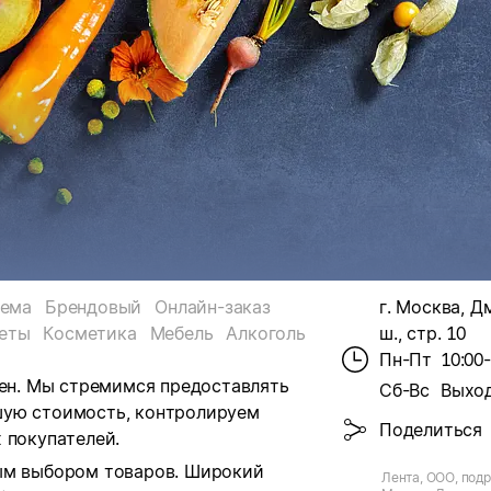
тема
Брендовый
Онлайн-заказ
г. Москва, 
еты
Косметика
Мебель
Алкоголь
ш., стр. 10
Пн-Пт
10:00
цен. Мы стремимся предоставлять
Сб-Вс
Выхо
шую стоимость, контролируем
Поделиться
 покупателей.
ным выбором товаров. Широкий
Лента, ООО, подр