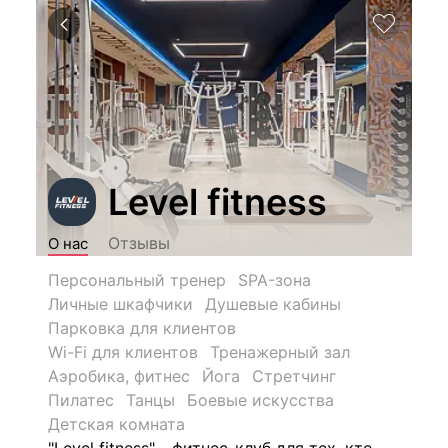
Level fitness
Отзывы
О нас
Персональный тренер
SPA-зона
Личные шкафчики
Душевые кабины
Парковка для клиентов
Wi-Fi для клиентов
Тренажерный зал
Аэробика, фитнес
Йога
Стретчинг
Пилатес
Танцы
Боевые искусства
Детская комната