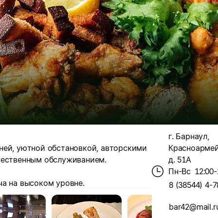
г. Барнаул,
ней, уютной обстановкой, авторскими
Красноармей
чественным обслуживанием.
д. 51А
Пн-Вс
12:00-
ча на высоком уровне.
8 (38544) 4-7
bar42@mail.r