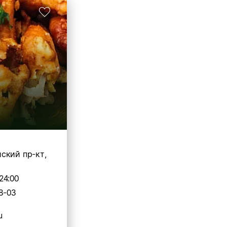
ский пр-кт,
24:00
8-03
u