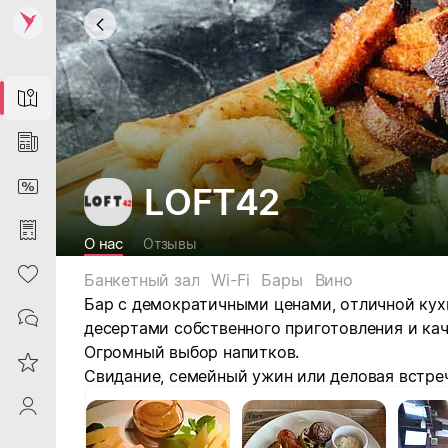
Map
News
DiscountCard
LOFT42
Purchases
О нас
Отзывы
Heart
Банкетный зал
Wi-Fi
Бары
Вино
Бар с демократичными ценами, отличной кух
Contacts
десертами собственного приготовления и ка
Огромный выбор напитков.
Reviews
Свидание, семейный ужин или деловая встре
ProfileSaby