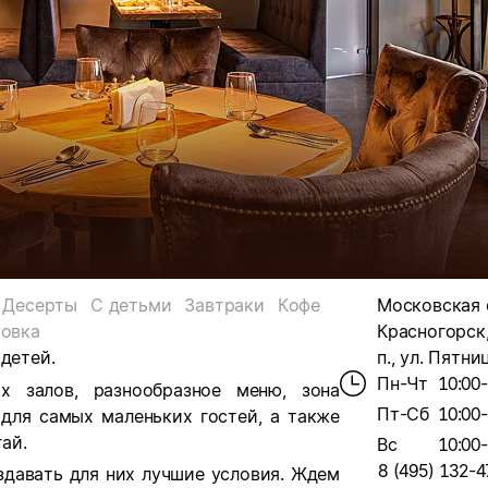
Десерты
С детьми
Завтраки
Кофе
Московская о
ковка
Красногорск
детей.
п., ул. Пятниц
Пн-Чт
10:00
х залов, разнообразное меню, зона
Пт-Сб
10:00
для самых маленьких гостей, а также
ай.
Вс
10:00
8 (495) 132-4
здавать для них лучшие условия. Ждем