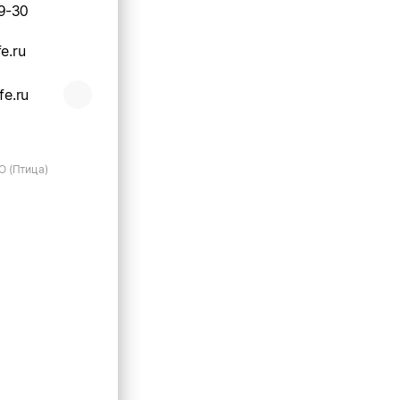
9-30
e.ru
fe.ru
О (Птица)