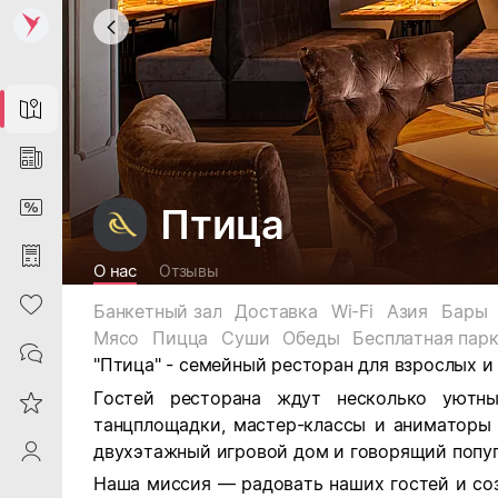
Map
News
DiscountCard
Птица
Purchases
О нас
Отзывы
Heart
Банкетный зал
Доставка
Wi-Fi
Азия
Бары
Мясо
Пицца
Суши
Обеды
Бесплатная пар
Contacts
"Птица" - семейный ресторан для взрослых и 
Гостей ресторана ждут несколько уютны
Reviews
танцплощадки, мастер-классы и аниматоры 
двухэтажный игровой дом и говорящий попуг
ProfileSaby
Наша миссия — радовать наших гостей и со