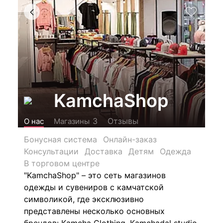
KamchaShop
Отзывы
3
О нас
Магазины
Бонусная система
Онлайн-заказ
Консультации
Доставка
Детям
Одежда
В торговом центре
"KamchaShop" – это сеть магазинов
одежды и сувениров с камчатской
символикой, где эксклюзивно
представлены несколько основных