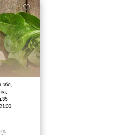
 обл,
ка,
д.35
21:00
ит),