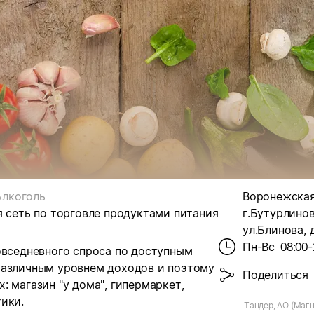
Алкоголь
Воронежская
я сеть по торговле продуктами питания
г.Бутурлинов
ул.Блинова, 
Пн-Вс
08:00-
овседневного спроса по доступным
различным уровнем доходов и поэтому
Поделиться
 магазин "у дома", гипермаркет,
ики.
Тандер, АО (Магн