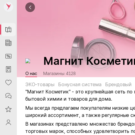
Map
News
DiscountCard
Магнит Космети
Purchases
О нас
Магазины
4128
Heart
ЭКО-товары
Бонусная система
Брендовый
"Магнит Косметик" - это крупнейшая сеть по
Contacts
бытовой химии и товаров для дома.
Мы всегда предлагаем покупателям низкие ц
Reviews
широкий ассортимент, а также регулярные ск
ProfileSaby
В магазинах представлено множество брендо
торговых марок, способных удовлетворить п