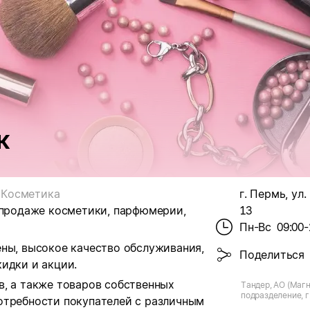
к
Косметика
г. Пермь, ул.
 продаже косметики, парфюмерии,
13
Пн-Вс
09:00-
ены, высокое качество обслуживания,
Поделиться
идки и акции.
в, а также товаров собственных
Тандер, АО (Магн
подразделение, г.
отребности покупателей с различным
Кронита, д.13