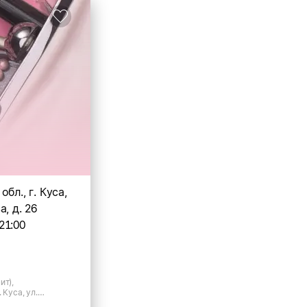
бл., г. Куса,
, д. 26
21:00
ит),
 Куса, ул.