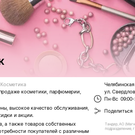
к
Косметика
Челябинская о
 продаже косметики, парфюмерии,
ул. Свердлова
Пн-Вс
09:00-
ены, высокое качество обслуживания,
Поделиться
идки и акции.
в, а также товаров собственных
Тандер, АО (Магн
подразделение, г.
отребности покупателей с различным
Свердлова, д.26