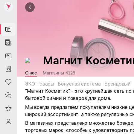
Map
News
DiscountCard
Магнит Космети
Purchases
О нас
Магазины
4128
Heart
ЭКО-товары
Бонусная система
Брендовый
"Магнит Косметик" - это крупнейшая сеть по
Contacts
бытовой химии и товаров для дома.
Мы всегда предлагаем покупателям низкие ц
Reviews
широкий ассортимент, а также регулярные ск
ProfileSaby
В магазинах представлено множество брендо
торговых марок, способных удовлетворить п