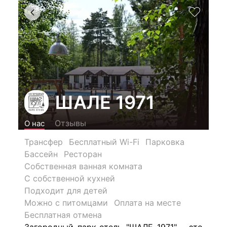
ШАЛЕ 1971
Отзывы
О нас
Трансфер
Бесплатный Wi-Fi
Парковка
Бассейн
Ресторан
Собственная ванная комната
С собственной кухней
Подходит для детей
Можно с питомцами
Оплата на месте
Бесплатная отмена