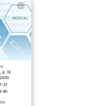
ул.
 д. 32
24:00
7-37
8-90
.ru