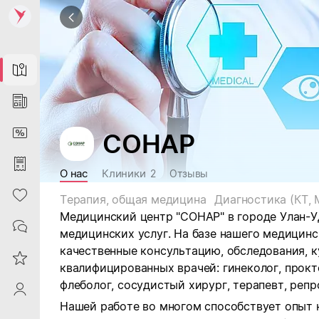
Map
News
DiscountCard
СОНАР
Purchases
О нас
Клиники
2
Отзывы
Heart
Терапия, общая медицина
Диагностика (КТ, 
Медицинский центр "СОНАР" в городе Улан-У
Contacts
медицинских услуг. На базе нашего медицин
качественные консультацию, обследования, к
Reviews
квалифицированных врачей: г
инеколог, прокт
флеболог, сосудистый хирург, терапевт, репр
ProfileSaby
Нашей работе во многом способствует опыт 