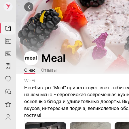
Map
News
DiscountCard
Meal
Purchases
О нас
Отзывы
Heart
Wi-Fi
Нео-бистро "Meal" приветствует всех любите
Contacts
нашем меню - европейская современная кухн
основные блюда и удивительные десерты. Вку
Reviews
вкусов, интересная подача, великолепное об
гостям!
ProfileSaby