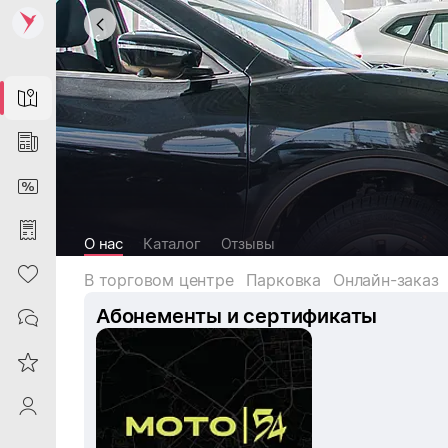
Map
News
DiscountCard
Purchases
О нас
Каталог
Отзывы
Heart
В торговом центре
Парковка
Онлайн-заказ
Абонементы и сертификаты
Contacts
Reviews
ProfileSaby