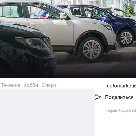
Техника
Хобби
Спорт
motomarket@
Поделиться
Тюрин Андрей Вл