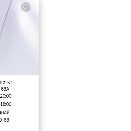
 пр-кт
 68А
-20:00
-18:00
дной
0-68