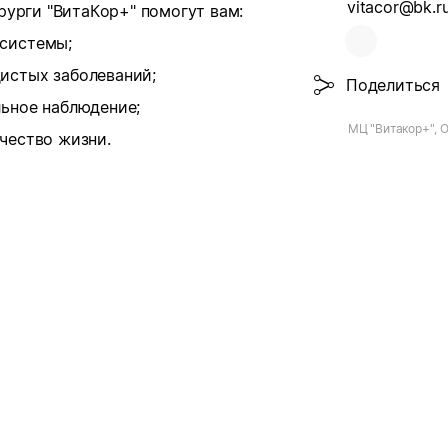
vitacor@bk.r
рурги "ВитаКор+" помогут вам:
 системы;
истых заболеваний;
Поделиться
льное наблюдение;
МЦ "Витакор+", 
чество жизни.