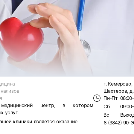
дицина
г. Кемерово,
анализов
Шахтеров, д.
я
Пн-Пт
08:00
 медицинский центр, в котором
Сб
09:00
х услуг.
Вс
Выхо
ашей клиники является оказание
8 (3842) 90-3