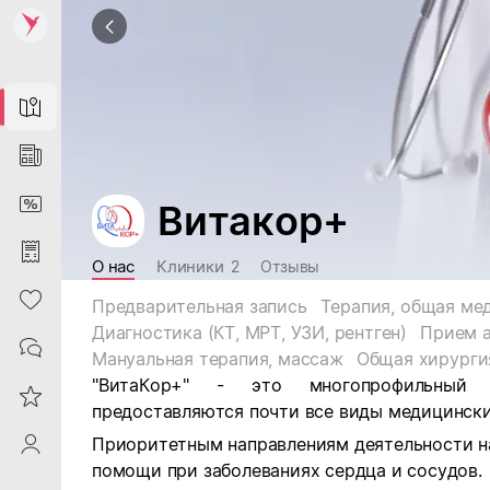
Map
News
DiscountCard
Витакор+
Purchases
О нас
Клиники
2
Отзывы
Heart
Предварительная запись
Терапия, общая ме
Диагностика (КТ, МРТ, УЗИ, рентген)
Прием 
Contacts
Мануальная терапия, массаж
Общая хирурги
"ВитаКор+" - это многопрофильный
Reviews
предоставляются почти все виды медицински
Приоритетным направлениям деятельности н
ProfileSaby
помощи при заболеваниях сердца и сосудов.