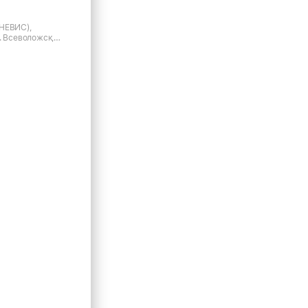
НЕВИС),
. Всеволожск,
-кт, д.26В