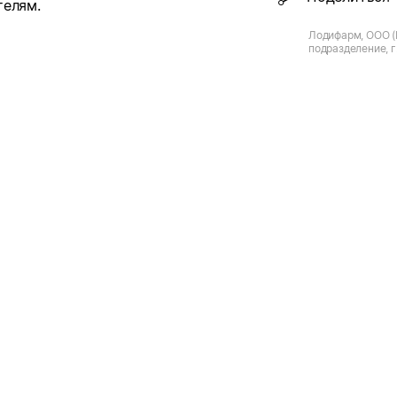
телям.
Лодифарм, ООО (
подразделение, г
Христиновский пр