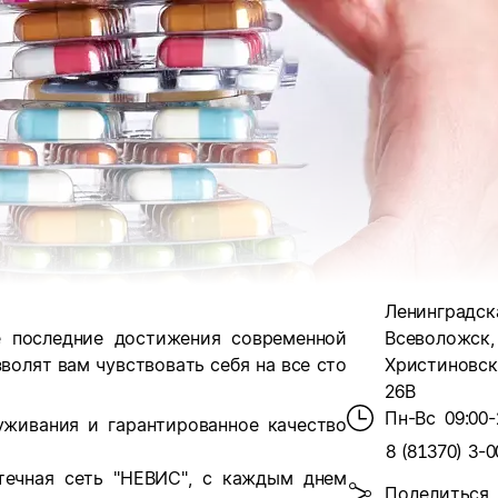
Ленинградска
е последние достижения современной
Всеволожск,
олят вам чувствовать себя на все сто
Христиновски
26В
Пн-Вс
09:00-
уживания и гарантированное качество
8 (81370) 3-0
ечная сеть "НЕВИС",
с каждым днем
Поделиться