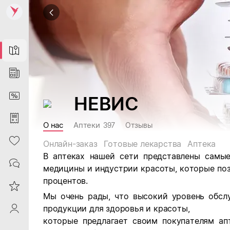
Map
News
DiscountCard
НЕВИС
Purchases
О нас
Аптеки
397
Отзывы
Heart
Онлайн-заказ
Готовые лекарства
Аптека
В аптеках нашей сети представлены самы
Contacts
медицины и индустрии красоты, которые позв
процентов.
Reviews
Мы очень рады, что высокий уровень обсл
продукции для здоровья и красоты,
ProfileSaby
которые предлагает своим покупателям апт