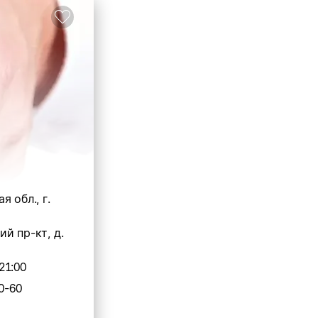
я обл., г.
й пр-кт, д.
21:00
0-60