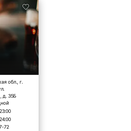
я обл., г.
л.
 д. 35Б
дной
23:00
24:00
7-72