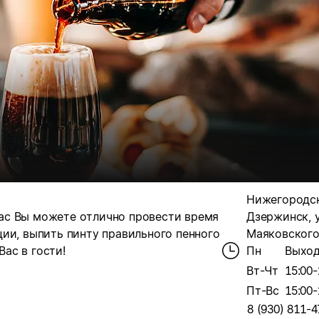
Нижегородска
 нас Вы можете отлично провести время
Дзержинск, у
ии, выпить пинту правильного пенного
Маяковского,
ас в гости!
Пн
Выхо
Вт-Чт
15:00-
Пт-Вс
15:00-
8 (930) 811-4