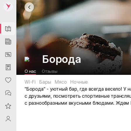
Map
News
DiscountCard
Борода
Purchases
О нас
Отзывы
Heart
Wi-Fi
Бары
Мясо
Ночные
"Борода" - уютный бар, где всегда весело! У
Contacts
с друзьями, посмотреть спортивные трансляц
с разнообразными вкусными блюдами. Ждем В
Reviews
ProfileSaby