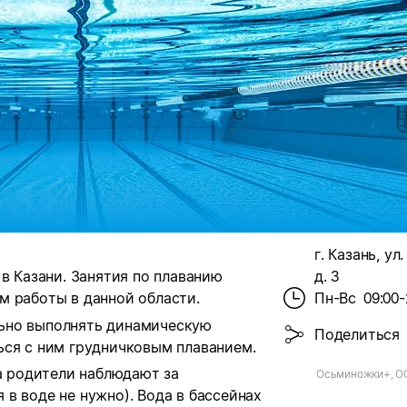
г. Казань, ул
в Казани. Занятия по плаванию
д. 3
м работы в данной области.
Пн-Вс
09:00-
ьно выполнять динамическую
Поделиться
ься с ним грудничковым плаванием.
 а родители наблюдают за
Осьминожки+, О
в воде не нужно). Вода в бассейнах