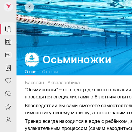
Map
News
DiscountCard
Осьминожки
Purchases
О нас
Отзывы
Heart
Бассейн
Аквааэробика
"Осьминожки" – это центр детского плавания 
Contacts
проводятся специалистами с 6-летним опыто
Впоследствии вы сами сможете самостоятел
Reviews
гимнастику своему малышу, а также занимат
ProfileSaby
Тренер всегда находится в воде с ребёнком,
увлекательным процессом (самим находиться 