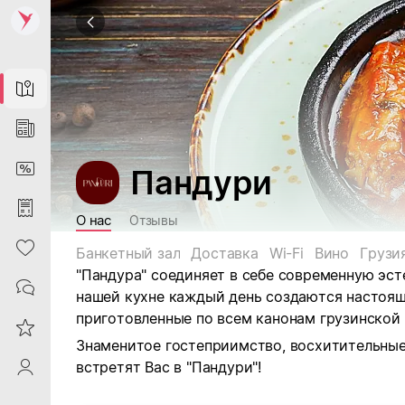
Map
News
DiscountCard
Пандури
Purchases
О нас
Отзывы
Heart
Банкетный зал
Доставка
Wi-Fi
Вино
Грузи
"Пандура" соединяет в себе современную эст
Contacts
нашей кухне каждый день создаются настоя
приготовленные по всем канонам грузинской 
Reviews
Знаменитое гостеприимство, восхитительны
встретят Вас в "Пандури"!
ProfileSaby