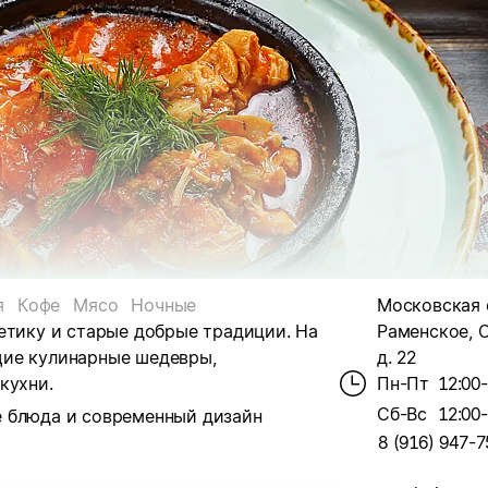
я
Кофе
Мясо
Ночные
Московская о
етику и старые добрые традиции. На
Раменское, С
щие кулинарные шедевры,
д. 22
кухни.
Пн-Пт
12:00
Сб-Вс
12:00
е блюда и современный дизайн
8 (916) 947-7