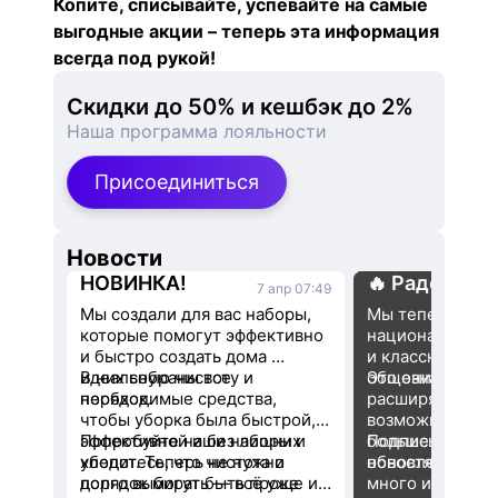
Копите, списывайте, успевайте на самые
выгодные акции – теперь эта информация
всегда под рукой!
Скидки до 50% и кешбэк до 2%
Наша программа лояльности
Присоединиться
Новости
НОВИНКА!
🔥 Радостная
7 апр 07:49
Мы создали для вас наборы, 
Мы теперь в MA
которые помогут эффективно 
национальном 
и быстро создать дома 
и классном при
идеальную чистоту и 
В них собраны все 
общения!
Это означает, ч
порядок. 
необходимые средства, 
расширяем наши
чтобы уборка была быстрой, 
возможности и 
эффективной и без лишних 
Попробуйте наши наборы и 
больше радоват
Подписывайтесь 
хлопот. Теперь не нужно 
убедитесь, что чистота и 
обновлениями 
долго выбирать — всё уже 
порядок могут быть проще и 
много интересн