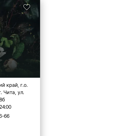
й край, г.о.
. Чита, ул.
28б
24:00
6-66