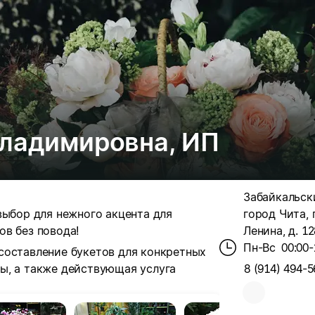
Владимировна, ИП
Забайкальски
выбор для нежного акцента для
город Чита, г
в без повода!
Ленина, д. 1
Пн-Вс
00:00-
составление букетов для конкретных
ы, а также действующая услуга
8 (914) 494-5