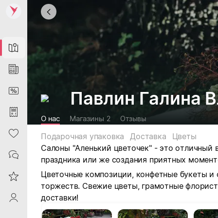
Map
News
DiscountCard
Павлин Галина 
Purchases
О нас
Магазины
2
Отзывы
Heart
Подарочная упаковка
Доставка
Цветы
Салоны "Аленький цветочек" - это отличный 
Contacts
праздника или же создания приятных моменто
Цветочные композиции, конфетные букеты и 
Reviews
торжеств. Свежие цветы, грамотные флорист
доставки!
ProfileSaby