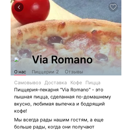
Via Romano
Отзывы
2
О нас
Пиццерии
Самовывоз
Доставка
Кофе
Пицца
Пиццерия-пекарня "Via Romano" - это
пышная пицца, сделанная по-домашнему
вкусно, любимая выпечка и бодрящий
кофе!
Мы всегда рады нашим гостям, а еще
больше рады, когда они получают