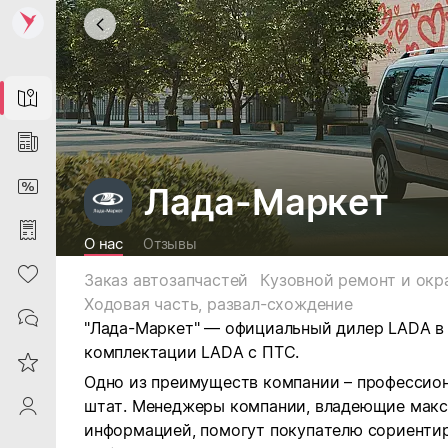
Map
News
DiscountCard
Лада-Маркет
Purchases
О нас
Отзывы
Heart
Заказ автозапчастей
Кузовной ремонт и окр
Ходовая часть, развал-схождение
Contacts
"Лада-Маркет" — официальный дилер LADA в 
комплектации LADA с ПТС.
Reviews
Одно из преимуществ компании – профессио
штат. Менеджеры компании, владеющие макс
ProfileSaby
информацией, помогут покупателю сориентир