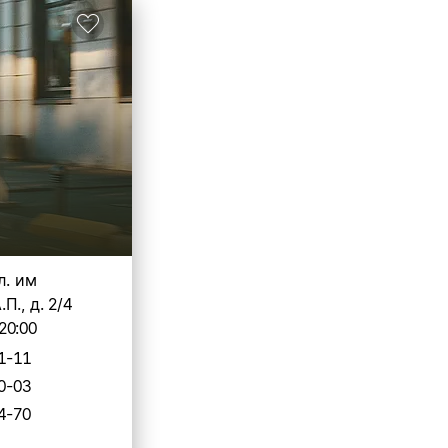
л. им
П., д. 2/4
20:00
1-11
0-03
4-70