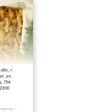
бл., г.
г, ул.
д. 75А
23:00
ятёрочка, г.