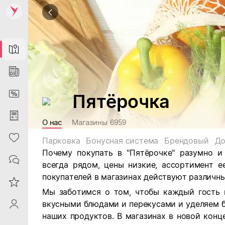
Map
News
DiscountCard
Пятёрочка
Purchases
О нас
Магазины
6959
Heart
Парковка
Бонусная система
Брендовый
До
Почему покупать в "Пятёрочке" разумно и
Contacts
всегда рядом, цены низкие, ассортимент е
покупателей в магазинах действуют различны
Reviews
Мы заботимся о том, чтобы каждый гость 
вкусными блюдами и перекусами и уделяем 
ProfileSaby
наших продуктов. В магазинах в новой кон