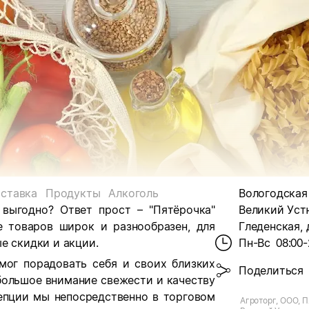
ставка
Продукты
Алкоголь
Вологодская о
 выгодно? Ответ прост – "Пятёрочка"
Великий Устю
е товаров широк и разнообразен, для
Гледенская, 
е скидки и акции.
Пн-Вс
08:00-
мог порадовать себя и своих близких
Поделиться
большое внимание свежести и качеству
цепции мы непосредственно в торговом
Агроторг, ООО, П