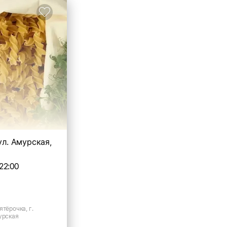
ул. Амурская,
22:00
ятёрочка, г.
урская