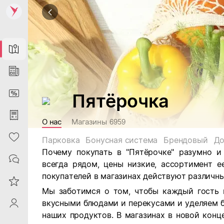
Map
News
DiscountCard
Пятёрочка
Purchases
О нас
Магазины
6959
Heart
Парковка
Бонусная система
Брендовый
До
Почему покупать в "Пятёрочке" разумно и
Contacts
всегда рядом, цены низкие, ассортимент е
покупателей в магазинах действуют различны
Reviews
Мы заботимся о том, чтобы каждый гость 
вкусными блюдами и перекусами и уделяем 
ProfileSaby
наших продуктов. В магазинах в новой кон