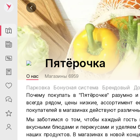
Map
News
DiscountCard
Пятёрочка
Purchases
О нас
Магазины
6959
Heart
Парковка
Бонусная система
Брендовый
До
Почему покупать в "Пятёрочке" разумно и
Contacts
всегда рядом, цены низкие, ассортимент е
покупателей в магазинах действуют различны
Reviews
Мы заботимся о том, чтобы каждый гость 
вкусными блюдами и перекусами и уделяем 
ProfileSaby
наших продуктов. В магазинах в новой кон