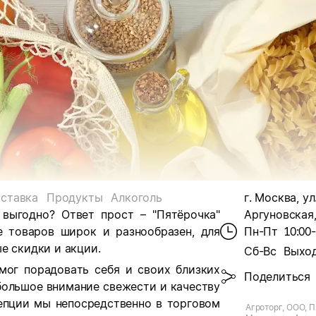
ставка
Продукты
Алкоголь
г. Москва, ул
 выгодно? Ответ прост – "Пятёрочка"
Аргуновская,
е товаров широк и разнообразен, для
Пн-Пт
10:00
е скидки и акции.
Сб-Вс
Выхо
мог порадовать себя и своих близких
Поделиться
большое внимание свежести и качеству
цепции мы непосредственно в торговом
Агроторг, ООО, П