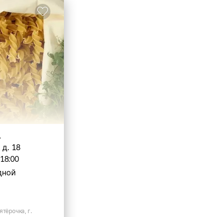
.
 д. 18
-18:00
дной
ятёрочка, г.