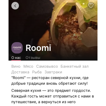
Roomi
Отзывы
О нас
Вино
Мясо
Самовывоз
Банкетный зал
Доставка
Рыба
Завтраки
"Roomi" — ресторан северной кухни, где
добрые традиции вновь обретают силу!
Северная кухня — это предмет гордости.
Каждый гость может отправиться с нами в
путешествие, а вернуться из него