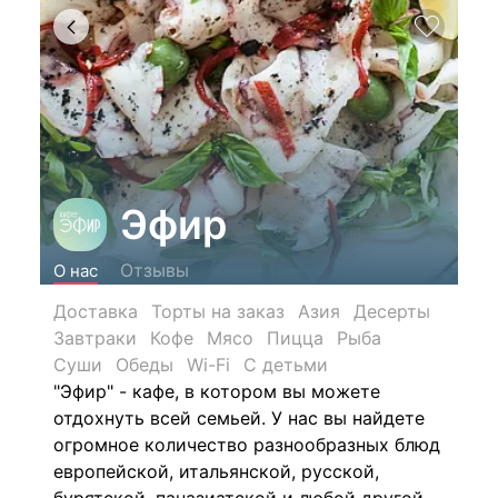
Эфир
Отзывы
О нас
Доставка
Торты на заказ
Азия
Десерты
Завтраки
Кофе
Мясо
Пицца
Рыба
Суши
Обеды
Wi-Fi
С детьми
"Эфир" - кафе, в котором вы можете
отдохнуть всей семьей. У нас вы найдете
огромное количество разнообразных блюд
европейской, итальянской, русской,