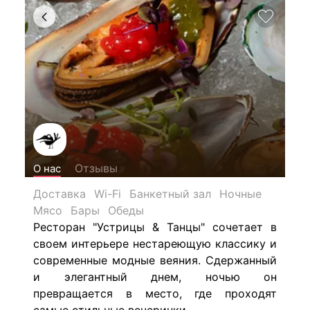
Отзывы
О нас
Доставка
Wi-Fi
Банкетный зал
Ночные
Мясо
Бары
Обеды
Ресторан "Устрицы & Танцы" сочетает в
своем интерьере нестареющую классику и
современные модные веяния. Сдержанный
и элегантный днем, ночью он
превращается в место, где проходят