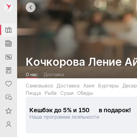
Map
News
DiscountCard
Кочкорова Ление А
Purchases
О нас
Доставка
Heart
Самовывоз
Доставка
Азия
Бургеры
Десе
Пицца
Рыба
Суши
Обеды
Contacts
Кешбэк до 5% и 
150
в подарок!
Reviews
Наша программа лояльности
ProfileSaby