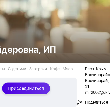
йдеровна, ИП
рты
С детьми
Завтраки
Кофе
Мясо
Респ. Крым,
Бахчисарайск
Бахчисарай, 
11
Присоединиться
mlr2002@ukr.
Поделиться