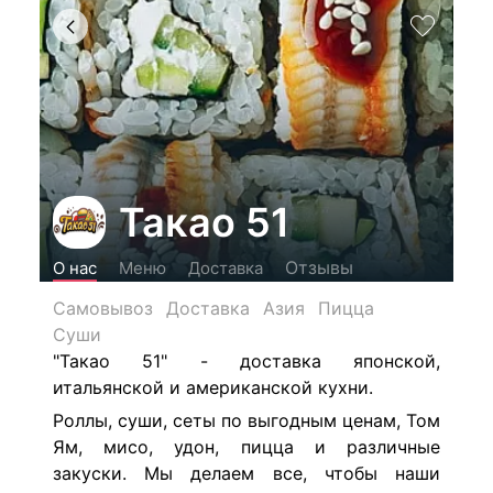
Такао 51
Отзывы
О нас
Меню
Доставка
Самовывоз
Доставка
Азия
Пицца
Суши
"Такао 51" - доставка японской,
итальянской и американской кухни.
Роллы, суши, сеты по выгодным ценам, Том
Ям, мисо, удон, пицца и различные
закуски. Мы делаем все, чтобы наши