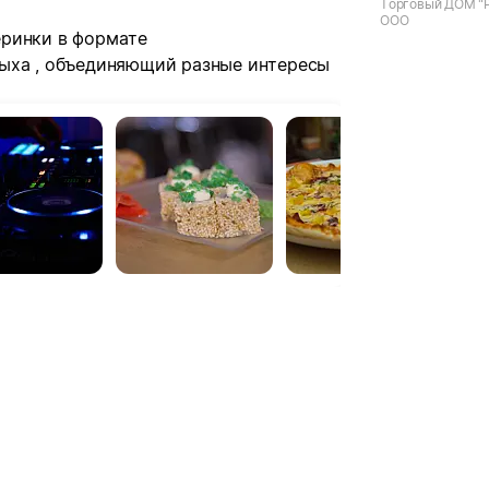
Торговый ДОМ "Р
ООО
еринки в формате
дыха , объединяющий разные интересы