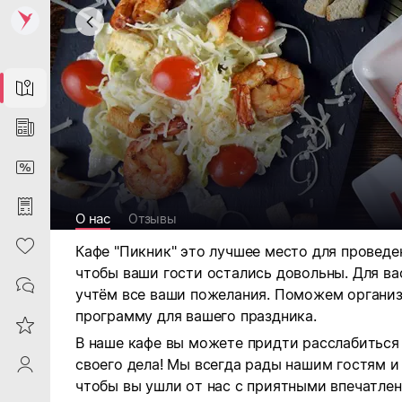
Map
News
DiscountCard
Purchases
О нас
Отзывы
Heart
Кафе "Пикник" это лучшее место для проведе
чтобы ваши гости остались довольны. Для в
Contacts
учтём все ваши пожелания. Поможем организ
программу для вашего праздника.
Reviews
В наше кафе вы можете придти расслабиться
своего дела! Мы всегда рады нашим гостям и
ProfileSaby
чтобы вы ушли от нас с приятными впечатле