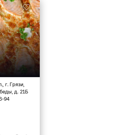
, г. Грязи,
беды, д. 21Б
6-94