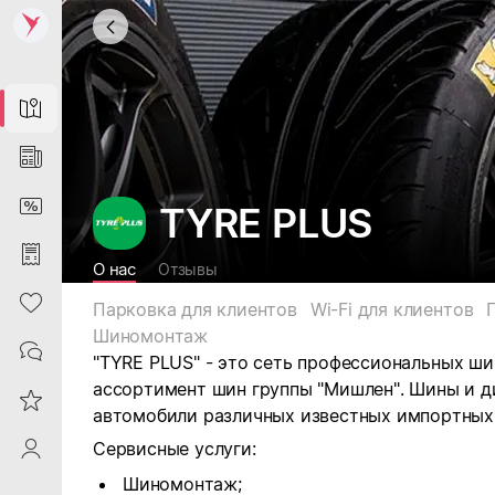
Map
News
DiscountCard
TYRE PLUS
Purchases
О нас
Отзывы
Heart
Парковка для клиентов
Wi-Fi для клиентов
Шиномонтаж
Contacts
"TYRE PLUS"
- это сеть профессиональных ш
ассортимент шин группы "Мишлен". Шины и д
Reviews
автомобили различных известных импортных
Сервисные услуги:
ProfileSaby
Шиномонтаж;