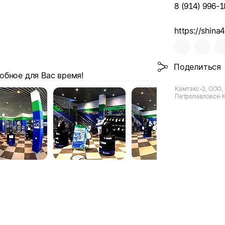
8 (914) 996-1
https://shina4
Поделиться
обное для Вас время!
Камтэкс-2, ООО, 
Петропавловск-К
Высотная