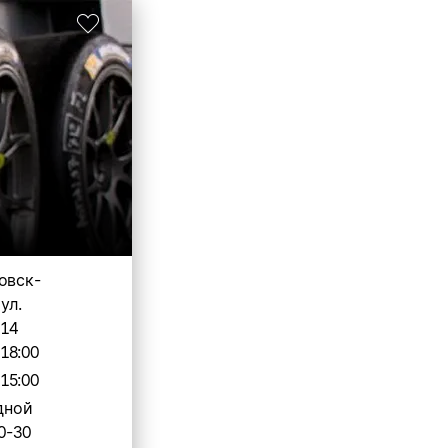
овск-
ул.
 14
-18:00
-15:00
дной
0-30