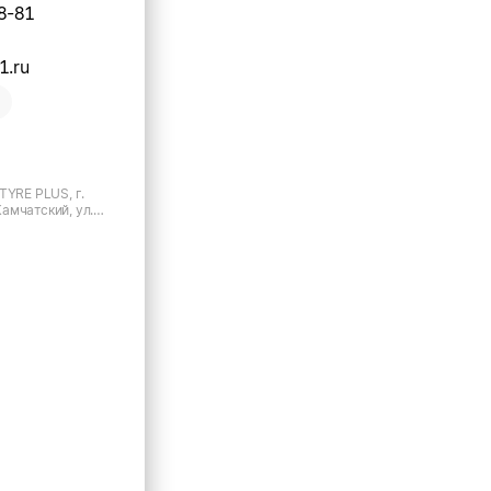
8-81
1.ru
TYRE PLUS, г.
амчатский, ул.