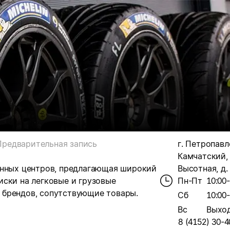
Предварительная запись
г. Петропавл
Камчатский, 
инных центров, предлагающая широкий
Высотная, д.
иски на легковые и грузовые
Пн-Пт
10:00
 брендов, сопутствующие товары.
Сб
10:00
Вс
Выхо
8 (4152) 30-4