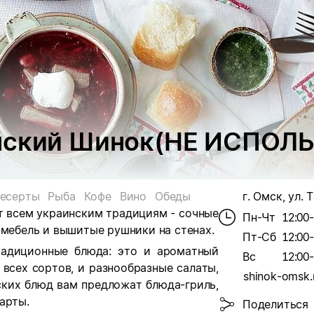
инский Шинок(НЕ ИСПОЛ
есерты
Рыба
Кофе
Вино
Обеды
г. Омск, ул. 
т всем украинским традициям - сочные
Пн-Чт
12:00
 мебель и вышитые рушники на стенах.
Пт-Сб
12:00
радиционные блюда: это и ароматный
Вс
12:00
 всех сортов, и разнообразные салаты,
shinok-omsk.
ских блюд вам предложат блюда-гриль,
арты.
Поделиться