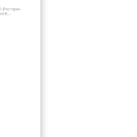
О (Ресторан
к(НЕ
)