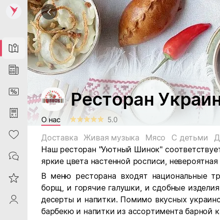
Map
News
DiscountCard
Ресторан Укра
Purchases
О нас
5.0
Heart
Доставка
Живая музыка
Мясо
С детьми
Д
Наш ресторан "Уютный Шинок" соответствуе
Contacts
яркие цвета настенной росписи, невероятная
В меню ресторана входят национальные т
Reviews
борщ, и горячие галушки, и сдобные изделия
десерты и напитки. Помимо вкусных украин
ProfileSaby
барбекю и напитки из ассортимента барной к