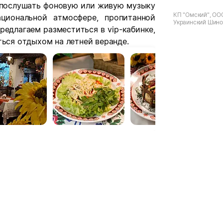
о послушать фоновую или живую музыку
КП "Омский", ОО
циональной атмосфере, пропитанной
Украинский Шино
едлагаем разместиться в vip-кабинке,
ИСПОЛЬЗОВАТЬ)
ться отдыхом на летней веранде.