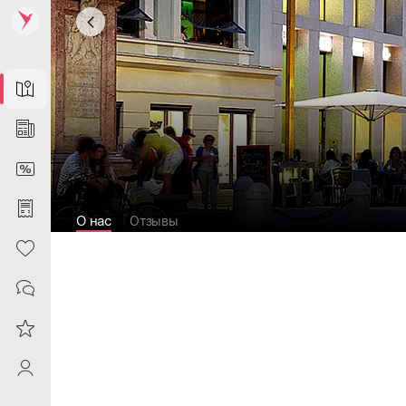
Map
News
DiscountCard
Purchases
О нас
Отзывы
Heart
Contacts
Reviews
ProfileSaby