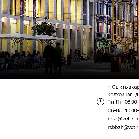
г. Сыктывкар
Колхозная, д
Пн-Пт
08:00
Сб-Вс
10:00
resp@vetrk.r
rsbbzh@vet.r