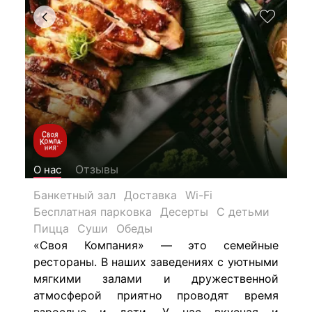
Отзывы
О нас
Банкетный зал
Доставка
Wi-Fi
Бесплатная парковка
Десерты
С детьми
Пицца
Суши
Обеды
«Своя Компания» — это семейные
рестораны. В наших заведениях с уютными
мягкими залами и дружественной
атмосферой приятно проводят время