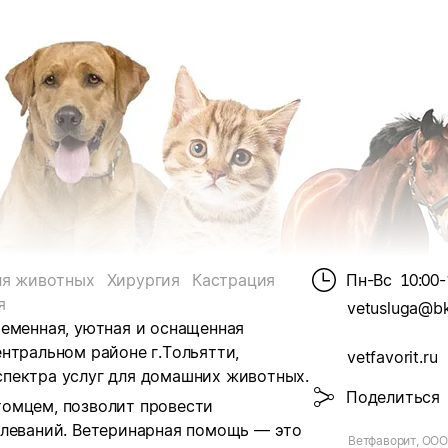
ля животных
Хирургия
Кастрация
Пн-Вс
10:00-
я
vetusluga@bk
ременная, уютная и оснащенная
нтральном районе г.Тольятти,
vetfavorit.ru
пектра услуг для домашних животных.
Поделиться
томцем, позволит провести
олеваний. Ветеринарная помощь — это
Ветфаворит, ОО