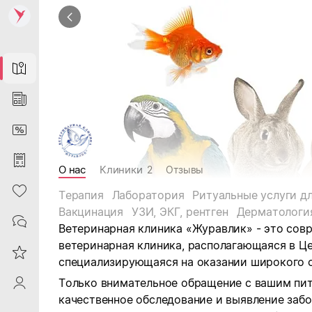
Map
News
DiscountCard
Purchases
О нас
Клиники
2
Отзывы
Heart
Терапия
Лаборатория
Ритуальные услуги д
Вакцинация
УЗИ, ЭКГ, рентген
Дерматологи
Contacts
Ветеринарная клиника «Журавлик» - это сов
ветеринарная клиника, располагающаяся в Це
Reviews
специализирующаяся на оказании широкого с
Только внимательное обращение с вашим пи
ProfileSaby
качественное обследование и выявление заб