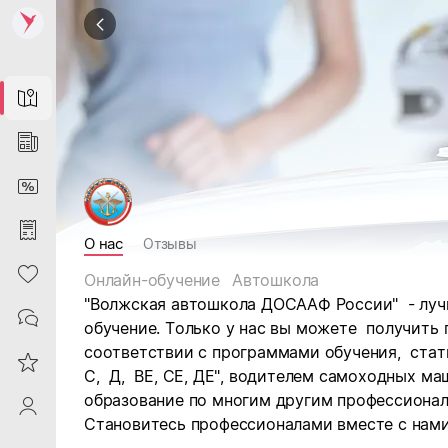
Map
News
DiscountCard
Purchases
О нас
Отзывы
Heart
Онлайн-обучение
Автошкола
"Волжская автошкола ДОСААФ России" - лучш
Contacts
обучение. Только у нас вы можете получить
соответствии с программами обучения, стат
Reviews
С, Д, ВЕ, СЕ, ДЕ", водителем самоходных ма
образование по многим другим профессиона
ProfileSaby
Становитесь профессионалами вместе с нами