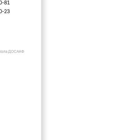
0-81
0-23
кола ДОСААФ