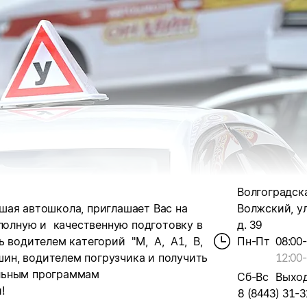
Волгоградская
ая автошкола, приглашает Вас на
Волжский, ул
 полную и качественную подготовку в
д. 39
ь водителем категорий "М, А, А1, В,
Пн-Пт
08:00
шин, водителем погрузчика и получить
12:00
-
льным программам
Сб-Вс
Выхо
!
8 (8443) 31-3