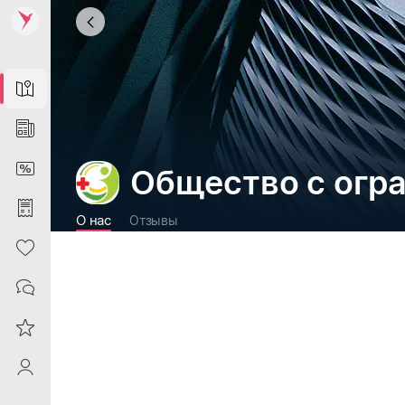
Map
News
DiscountCard
Общество с огр
Purchases
О нас
Отзывы
Heart
Contacts
Reviews
ProfileSaby