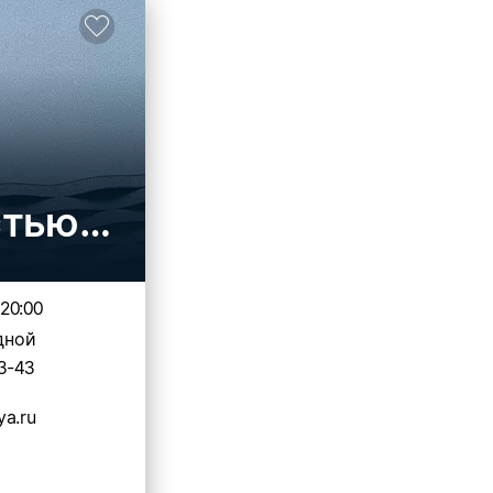
стью "Медицинский цент
-20:00
дной
3-43
a.ru